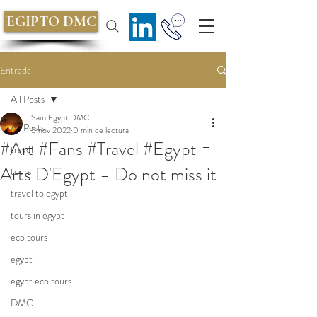
EGIPTO DMC
Entrada
All Posts
Sam Egypt DMC
All Posts
5 nov 2022
0 min de lectura
#Art #Fans #Travel #Egypt =
travel
Arts D'Egypt = Do not miss it
tours
travel to egypt
tours in egypt
eco tours
egypt
egypt eco tours
DMC