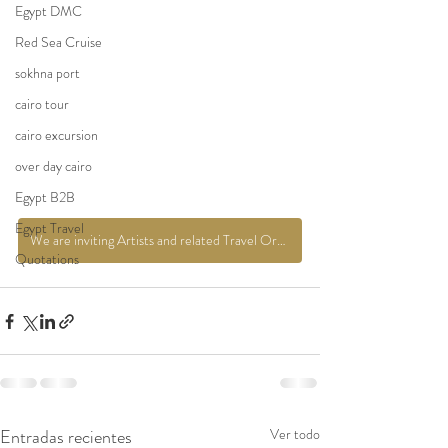
Egypt DMC
Red Sea Cruise
sokhna port
cairo tour
cairo excursion
over day cairo
Egypt B2B
Egypt Travel
We are inviting Artists and related Travel Organizers related to this Event to come to Egypt to attend
Quotations
Entradas recientes
Ver todo